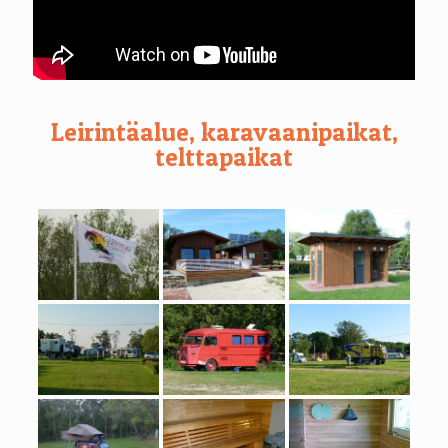
Leirintäalue, karavaanipaikat,
telttapaikat