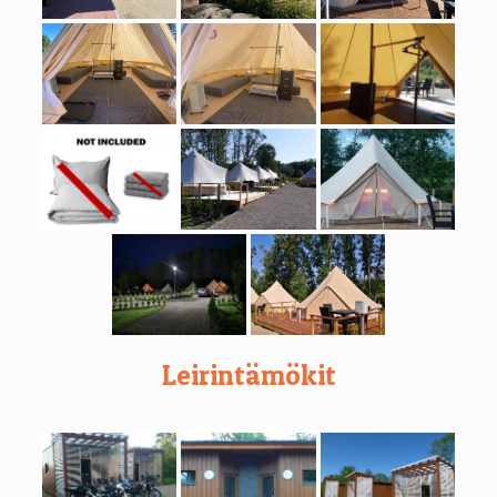
Leirintämökit