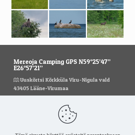
Mereoja Camping GPS N59°25’47’’
E26°57’21’’
Uuskõrtsi Kõrkküla Viru-Nigula vald
43405 Lääne-Virumaa
Yhteystiedot
mereoja@mereoja.eu
+372 5908 4196
+372 517 8611