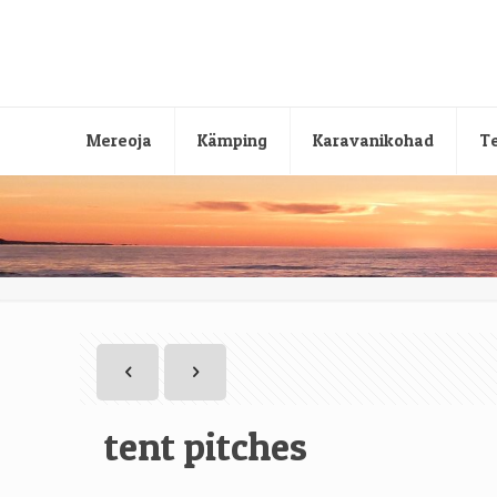
Mereoja
Kämping
Karavanikohad
Te
tent pitches