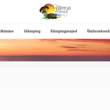
lkimine
Glämping
Kämpingmajad
Ümbruskond