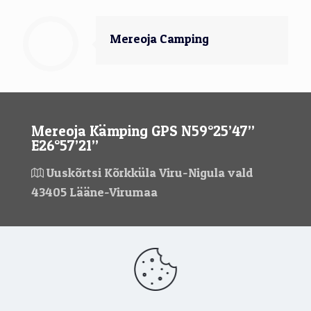
Mereoja Camping
Mereoja Kämping GPS N59°25’47’’
E26°57’21’’
Uuskõrtsi Kõrkküla Viru-Nigula vald
43405 Lääne-Virumaa
Kontaktid
mereoja@mereoja.eu
+372 5908 4196
+372 517 8611