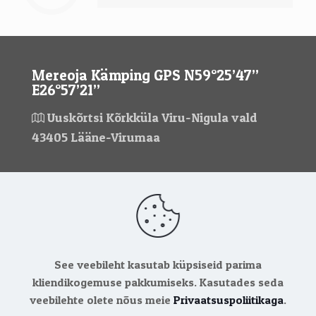
Mereoja Kämping GPS N59°25’47’’
E26°57’21’’
Uuskõrtsi Kõrkküla Viru-Nigula vald
43405 Lääne-Virumaa
Kontaktid
mereoja@mereoja.eu
+372 5908 4196
+372 517 8611
See veebileht kasutab küpsiseid parima
kliendikogemuse pakkumiseks. Kasutades seda
veebilehte olete nõus meie
Privaatsuspoliitikaga
.
Mereoja Camping 2013-2026